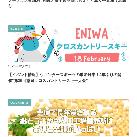
ノーフェスタ2024”札幌と新千歳空港のちょうど真ん中北海道恵庭
市
EVENTS
2023年12月21日
【イベント情報】ウィンタースポーツの季節到来！4年ぶりの開
催”第36回恵庭クロスカントリースキー大会”
GOURMETS