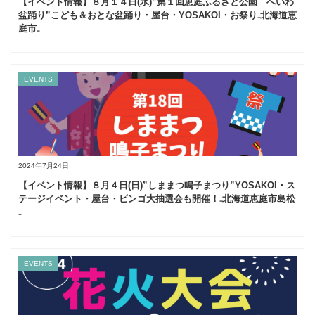
【イベント情報】８月１４日(水)”第１回恵庭ふるさと公園 へいわ
盆踊り”こども＆おとな盆踊り・屋台・YOSAKOI・お祭り₋北海道恵
庭市₋
EVENTS
2024年7月24日
【イベント情報】８月４日(日)”しままつ鳴子まつり”YOSAKOI・ス
テージイベント・屋台・ビンゴ大抽選会も開催！₋北海道恵庭市島松
₋
EVENTS