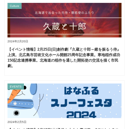
Culture
2024年2月20日
【イベント情報】2月25日(日)創作劇『久蔵と十郎～鍬を振るう侍』
上演。北広島市芸術文化ホール開館25周年記念事業。寒地稲作成功
150記念連携事業。北海道の稲作を通した開拓使の交流を描く市民
劇。
EVENTS
2024年2月5日