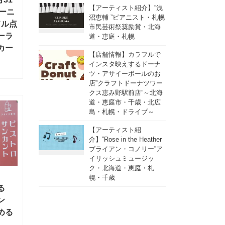
【アーティスト紹介】”浅
シーニ
沼恵輔 ”ピアニスト・札幌
ドル点
市民芸術祭奨励賞・北海
ーラ
道・恵庭・札幌
カー
【店舗情報】カラフルで
インスタ映えするドーナ
ツ・アサイーボールのお
店”クラフトドーナツワー
クス恵み野駅前店”～北海
道・恵庭市・千歳・北広
島・札幌・ドライブ～
【アーティスト紹
介】”Rose in the Heather
ブライアン・コノリー”ア
イリッシュミュージッ
ク・北海道・恵庭・札
幌・千歳
る
ン
める