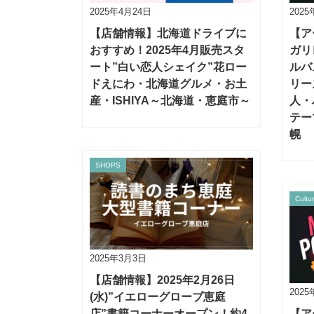
2025年4月24日
202
【店舗情報】北海道ドライブに
【ア
おすすめ！2025年4月販売スタ
ガリ
ート”白い恋人シェイク”花ロー
ルバ
ドえにわ・北海道グルメ・お土
リー
産・ISHIYA～北海道・恵庭市～
人・
テー
幌
SHOPS
Cultu
2025年3月3日
【店舗情報】2025年2月26日
202
(水)”イエローグローブ恵庭
店”書籍コーナーオープン！約4
【ア