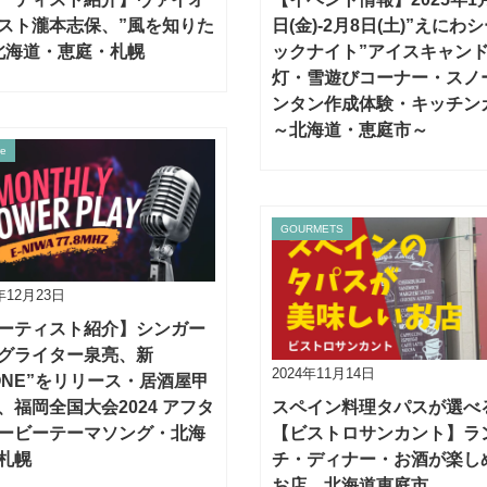
スト瀧本志保、”風を知りた
日(金)‐2月8日(土)”えにわ
北海道・恵庭・札幌
ックナイト”アイスキャン
灯・雪遊びコーナー・スノ
ンタン作成体験・キッチン
～北海道・恵庭市～
re
GOURMETS
年12月23日
ーティスト紹介】シンガー
グライター泉亮、新
2024年11月14日
ONE”をリリース・居酒屋甲
、福岡全国大会2024 アフタ
スペイン料理タパスが選べ
ービーテーマソング・北海
【ビストロサンカント】ラ
札幌
チ・ディナー・お酒が楽し
お店、北海道恵庭市