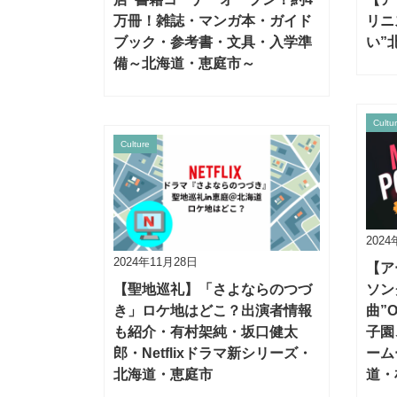
万冊！雑誌・マンガ本・ガイド
リニ
ブック・参考書・文具・入学準
い”
備～北海道・恵庭市～
Cultu
Culture
2024
2024年11月28日
【ア
【聖地巡礼】「さよならのつづ
ソン
き」ロケ地はどこ？出演者情報
曲”
も紹介・有村架純・坂口健太
子園
郎・Netflixドラマ新シリーズ・
ーム
北海道・恵庭市
道・