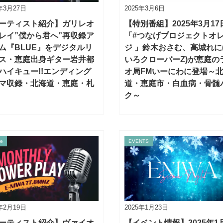
5年3月27日
2025年3月6日
ーティスト紹介】ガリレオ
【特別番組】2025年3月17日
レイ”僕から君へ”再収録ア
「#つなげプロジェクトオ
ム『BLUE』をデジタルリ
ジ 」鈴木おさむ、高城れに
ス・恵庭出身ギター岩井都
いろクローバーZ)が恵庭の
ハイキュー!!エンディング
オ局FMいーにわに登場～
マ収録・北海道・恵庭・札
道・恵庭市・白血病・骨髄
ク～
re
EVENTS
5年2月19日
2025年1月23日
ーティスト紹介】ヴァイオ
【イベント情報】2025年1月