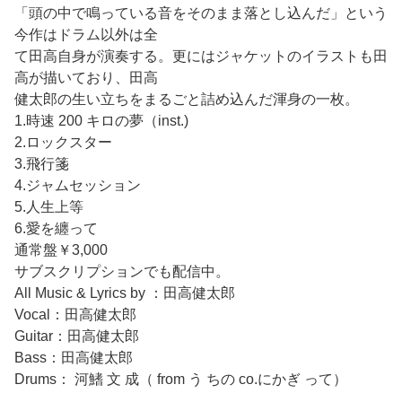
「頭の中で鳴っている音をそのまま落とし込んだ」という
今作はドラム以外は全
て田高自身が演奏する。更にはジャケットのイラストも田
高が描いており、田高
健太郎の生い立ちをまるごと詰め込んだ渾身の一枚。
1.時速 200 キロの夢（inst.)
2.ロックスター
3.飛行箋
4.ジャムセッション
5.人生上等
6.愛を纏って
通常盤￥3,000
サブスクリプションでも配信中。
All Music & Lyrics by ：田高健太郎
Vocal：田高健太郎
Guitar：田高健太郎
Bass：田高健太郎
Drums： 河鰭 文 成（ from う ちの co.にかぎ って）