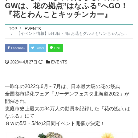
GWは、花の拠点”はなふる”へGO！
『花とわんことキッチンカー』
TOP
EVENTS
【イベント情報】5月3日・4日お花もグルメもワンちゃんたちも大集合！GWは、花の拠点”はなふる”へGO！『花とわんことキッチンカー』
Facebook
Twitter
LINE
2023年4月27日
EVENTS
一昨年の2022年6月～7月は、日本最大級の花の祭典
全国都市緑化フェア「ガーデンフェスタ北海道2022」が
開催され、
恵庭市史上最大の34万人の動員を記録した『花の拠点 は
なふる』にて
ＧＷの5/3・5/4の2日間イベント開催が決定！