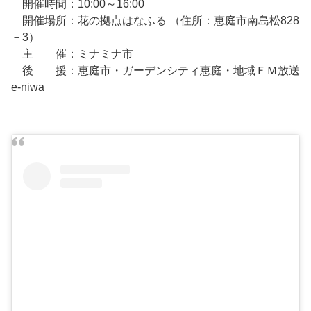
開催時間：10:00～16:00
開催場所：花の拠点はなふる （住所：恵庭市南島松828
－3）
主 催：ミナミナ市
後 援：恵庭市・ガーデンシティ恵庭・地域ＦＭ放送
e-niwa