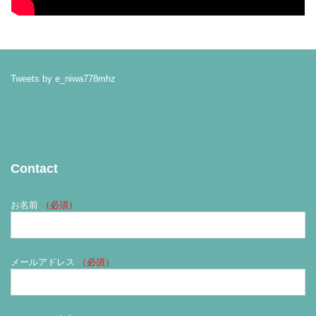
Tweets by e_niwa778mhz
Contact
お名前
（必須）
メールアドレス
（必須）